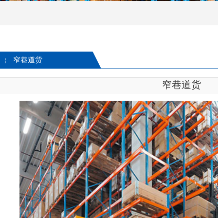
窄巷道货
￤
窄巷道货